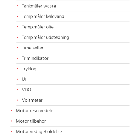
Tankmåler waste
Temp.måler kølevand
Temp.måler olie
Temp.måler udstødning
Timetæller
Trimindikator
Tryklog
Ur
VDO
Voltmeter
Motor reservedele
Motor tilbehør
Motor vedligeholdelse