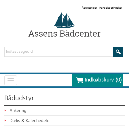
Åbningstider
Handelsbetingelser
Indkøbskurv (0)
Toggle
navigation
Bådudstyr
Ankering
Dæks & Kalechedele