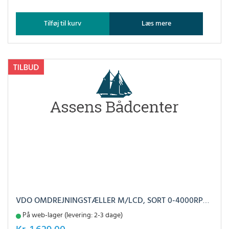
Tilføj til kurv
Læs mere
VDO OMDREJNINGSTÆLLER M/LCD, SORT 0-4000RPM Ø85MM
På web-lager (levering: 2-3 dage)